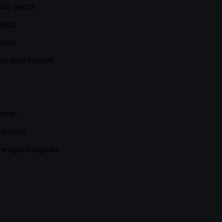
ot gacor.
epat.
baru.
n profesional.
esar.
ptimal.
menguntungkan.