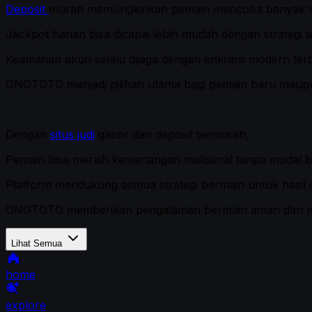
Deposit
murah memungkinkan pemain mencoba banyak sl
Jackpot harian bisa dicapai lebih mudah dengan strategi t
Keamanan akun selalu dijaga dengan enkripsi modern ter
ONGTOTO menjadi pilihan utama bagi pemain baru maupu
Dengan
situs judi
gacor dan deposit termurah,
Pemain bisa meraih kemenangan maksimal tanpa modal b
Platform mendukung semua strategi bermain untuk hasil o
ONGTOTO memberikan pengalaman bermain aman dan 
Lihat Semua
home
explore