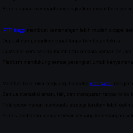
Bonus harian membantu meningkatkan modal bermain set
RTP tinggi
membuat kemenangan lebih mudah dicapai seti
Deposit dan penarikan cepat tanpa hambatan teknis.
Customer service siap membantu kendala pemain 24 jam 
Platform mendukung semua perangkat untuk kenyamana
Member baru bisa langsung mencoba
slot gacor
dengan d
Semua transaksi aman, fair, dan transparan tanpa risiko 
Pola gacor harian membantu strategi taruhan lebih optima
Bonus tambahan memperbesar peluang kemenangan setia