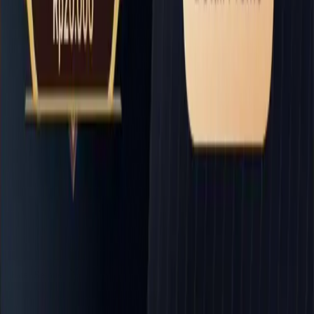
Keamanan akun selalu dijaga dengan enkripsi modern
terbaru.
ONGTOTO menjadi pilihan utama bagi pemain baru
maupun profesional.
Dengan
situs judi
gacor dan deposit termurah,
Pemain bisa meraih kemenangan maksimal tanpa modal
besar.
Platform mendukung semua strategi bermain untuk hasil
optimal.
ONGTOTO memberikan pengalaman bermain aman dan
menguntungkan.
Lihat Semua
home