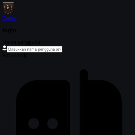
Daftar
login
Nama pengguna
Kata sandi