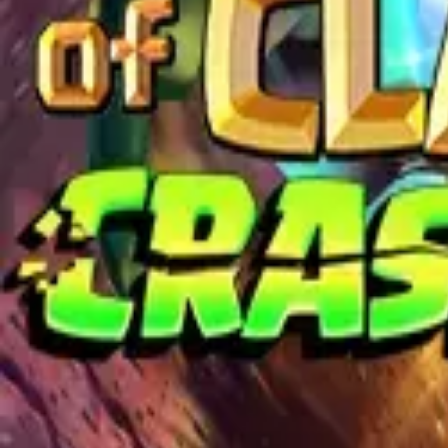
ONGTOTO menjadi pilihan utama bagi pemain baru maupu
Dengan
situs judi
gacor dan deposit termurah,
Pemain bisa meraih kemenangan maksimal tanpa modal b
Platform mendukung semua strategi bermain untuk hasil o
ONGTOTO memberikan pengalaman bermain aman dan 
Lihat Semua
home
explore
promo
dompet