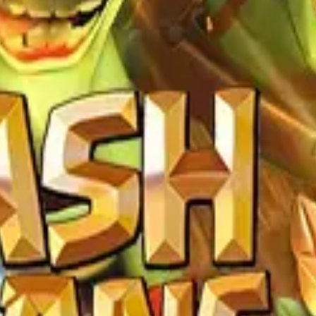
ap hari.
nonstop.
n maksimal.
eposit minimal.
kehilangan dana.
l.
p hari.
ot gacor.
epat.
baru.