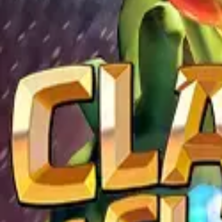
RTP tinggi
membuat kemenangan lebih mudah dicapai seti
Deposit dan penarikan cepat tanpa hambatan teknis.
Customer service siap membantu kendala pemain 24 jam 
Platform mendukung semua perangkat untuk kenyamana
Member baru bisa langsung mencoba
slot gacor
dengan d
Semua transaksi aman, fair, dan transparan tanpa risiko 
Pola gacor harian membantu strategi taruhan lebih optima
Bonus tambahan memperbesar peluang kemenangan setia
Deposit
murah memungkinkan pemain mencoba banyak sl
Jackpot harian bisa dicapai lebih mudah dengan strategi t
Keamanan akun selalu dijaga dengan enkripsi modern ter